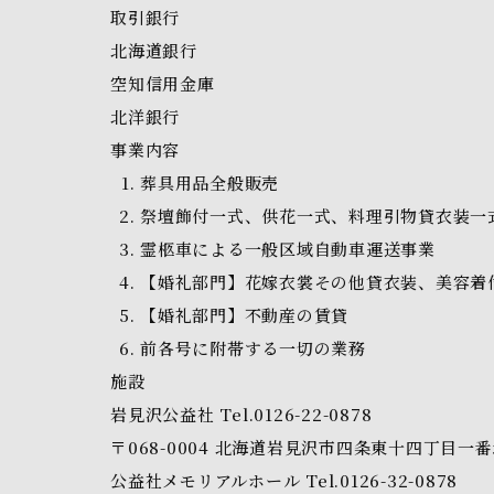
取引銀行
北海道銀行
空知信用金庫
北洋銀行
事業内容
葬具用品全般販売
祭壇飾付一式、供花一式、料理引物貸衣装一
霊柩車による一般区域自動車運送事業
【婚礼部門】花嫁衣裳その他貸衣装、美容着
【婚礼部門】不動産の賃貸
前各号に附帯する一切の業務
施設
岩見沢公益社
Tel.0126-22-0878
〒068-0004
北海道岩見沢市四条東十四丁目一番
公益社メモリアルホール
Tel.0126-32-0878