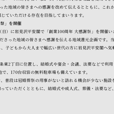
さった地域の皆さまへの感謝を改めて伝えるとともに、これ
感じていただける存在を目指してまいります。
謝祭」を開催
2日（日）に岩見沢平安閣で「創業100周年 大感謝祭」を開催
くださった地域の皆さまへ感謝を伝える地域還元企画です。
し、子どもから大人まで幅広い世代の方に岩見沢平安閣へ気
条東2丁目に位置し、結婚式や宴会・会議、法要などで利用
立地で、170台収容の無料駐車場も備えています。
き、普段は冠婚葬祭の用事がないと訪れる機会が少ない施設
知っていただくとともに、結婚式や成人式、葬儀・法要など