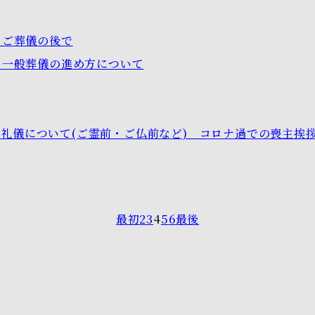
５】ご葬儀の後で
４】一般葬儀の進め方について
礼儀について(ご霊前・ご仏前など) コロナ過での喪主挨
最初
2
3
4
5
6
最後